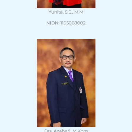
Yunita, S.E., M.M
NIDN: 1105068002
Drs. Azahari, M.Kom