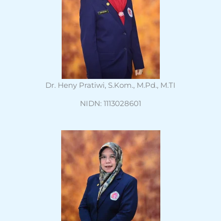
Dr. Heny Pratiwi, S.Kom., M.Pd., M.TI
NIDN: 1113028601