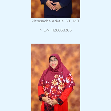
Pitrasacha Adytia, S.T., M.T
NIDN: 1126038303