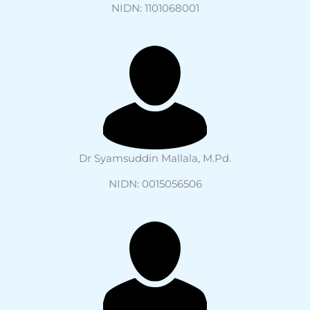
NIDN: 1101068001
Dr Syamsuddin Mallala, M.Pd.
NIDN: 0015056506