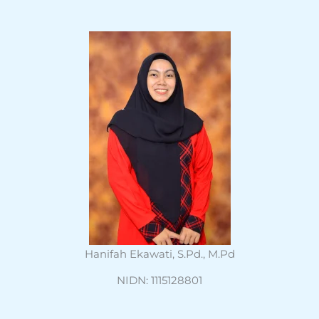
Hanifah Ekawati, S.Pd., M.Pd
NIDN: 1115128801