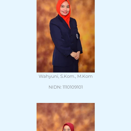
Wahyuni, S.Kom., M.Kom
NIDN: 1110109101