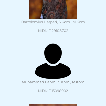
Bartolomius Harpad, S.Kom., M.Kom
NIDN: 1129108702
Muhammad Fahmi, S.Kom., M.Kom
NIDN: 1113098902