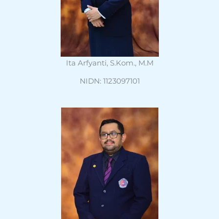
Ita Arfyanti, S.Kom., M.M
NIDN: 1123097101