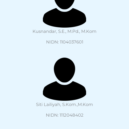
Kusnandar, S.E., M.Pd., M.Kom
NIDN: 1104037601
Siti Lailiyah, S.Kom.,M.Kom
NIDN: 1112048402