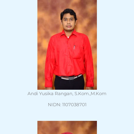
Andi Yusika Rangan, S.Kom.,M.Kom
NIDN: 1107038701