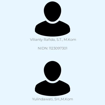
Vilianty Rafida, S.T., M.Kom
NIDN: 1123097301
Yulindawati, SH.,M.Kom