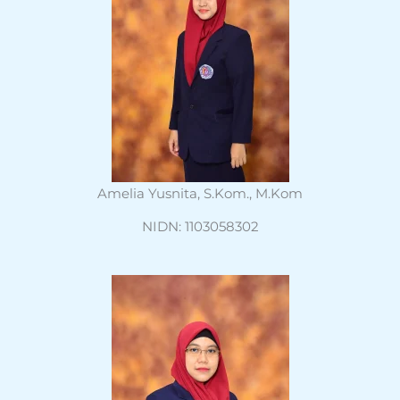
Amelia Yusnita, S.Kom., M.Kom
NIDN: 1103058302