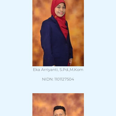
Eka Arriyanti, S.Pd.,M.Kom
NIDN: 1101127504