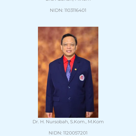
NIDN: 1103116401
Dr. H. Nursobah, S.Kom., M.Kom
NIDN: 1120057201