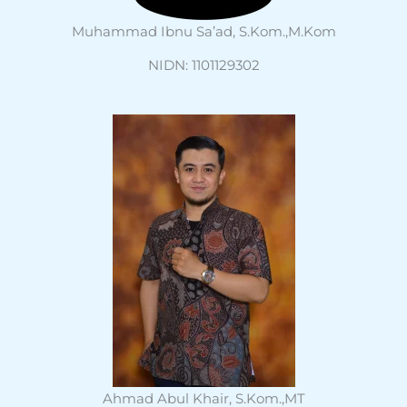
Muhammad Ibnu Sa’ad, S.Kom.,M.Kom
NIDN: 1101129302
Ahmad Abul Khair, S.Kom.,MT