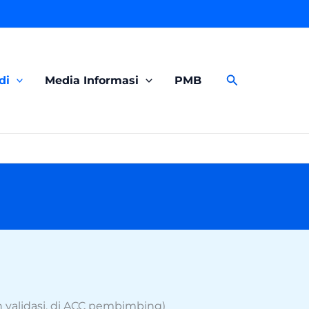
Search
di
Media Informasi
PMB
validasi, di ACC pembimbing)