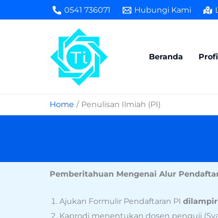
Skip
0541 736071
Hubungi Kami
to
content
Beranda
Profi
Home
Penulisan Ilmiah (PI)
Pemberitahuan Mengenai Alur Pendaftar
Ajukan Formulir Pendaftaran PI
dilampi
Kaprodi menentukan dosen penguji (Sya