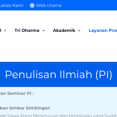
Lokasi Kami
Web Utama
l
Tri Dharma
Akademik
Layanan Pro
Penulisan Ilmiah (PI)
an Seminar PI :
rkan lembar bimbingan
rat bawa: Form Persetujuan dan bimbingan yang Sudah 